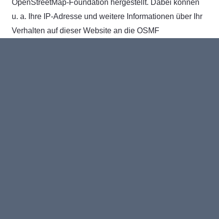
OpenStreetMap-Foundation hergestellt. Dabei können
u. a. Ihre IP-Adresse und weitere Informationen über Ihr
Verhalten auf dieser Website an die OSMF
weitergeleitet werden. OpenStreetMap speichert hierzu
unter Umständen Cookies in Ihrem Browser oder setzt
vergleichbare Wiedererkennungstechnologien ein.
Die Nutzung von OpenStreetMap erfolgt im Interesse
einer ansprechenden Darstellung unserer Online-
Angebote und einer leichten Auffindbarkeit der von uns
auf der Website angegebenen Orte. Dies stellt ein
berechtigtes Interesse im Sinne von Art. 6 Abs. 1 lit. f
DSGVO dar. Sofern eine entsprechende Einwilligung
abgefragt wurde, erfolgt die Verarbeitung ausschließlich
auf Grundlage von Art. 6 Abs. 1 lit. a DSGVO und § 25
Abs. 1 TTDSG, soweit die Einwilligung die Speicherung