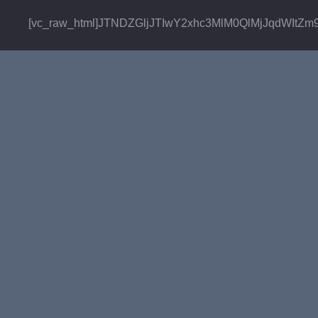
[vc_raw_html]JTNDZGljJTIwY2xhc3MlM0QlMjJqdW