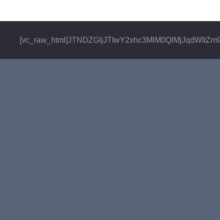
[vc_raw_html]JTNDZGljJTIwY2xhc3MlM0QlMjJqdW